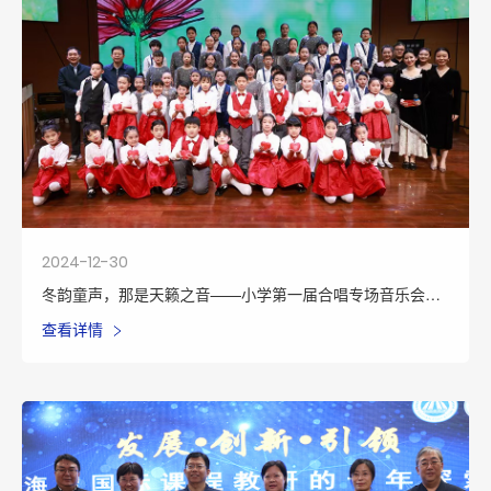
2024-12-30
冬韵童声，那是天籁之音——小学第一届合唱专场音乐会圆
满举行
查看详情