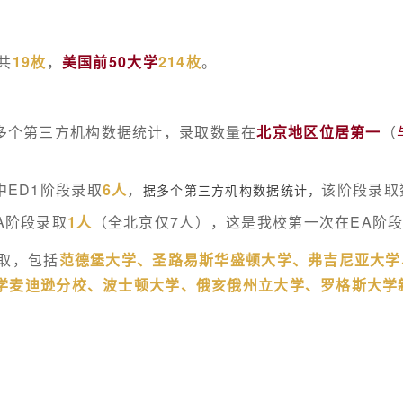
共
19枚
，
美国前50大学
214枚
。
多个第三方机构数据统计，录取数量在
北京地区位居第一
（
中ED1阶段录取
6人
，
该阶段
录取
据
多个第三方机构数据统计，
A阶段录取
1人
（全北京仅7人）
，这是我校第一次在
EA阶
取，包括
范德堡大学、圣路易斯华盛顿大学、弗吉尼亚大学
学麦迪逊分校、波士顿大学、俄亥俄州立大学、罗格斯大学