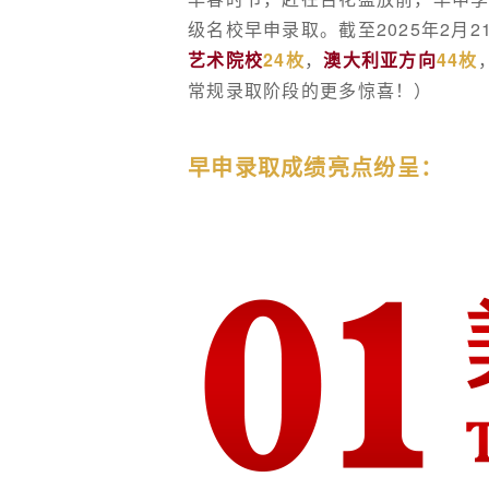
级名校早申录取。截至2025年2月2
艺术院校
24枚
，
澳大利亚方向
44枚
常规录取阶段的更多惊喜！）
早申录取成绩亮点纷呈：