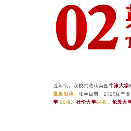
近年来，我校共收获英国
牛津大学
批量趋势
。
截至目前，2025届毕
学
29枚
、
杜伦大学
64枚
、
伦敦大