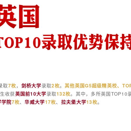
录取
7枚
，
剑桥大学
录取
2枚
。
其他英国G5超级精英校、TO
业生收获
英国前10大学
录取
132枚
。其中，多所英国TOP1
学学院
7枚
、
华威大学
17枚
、
拉夫堡大学
13枚
。