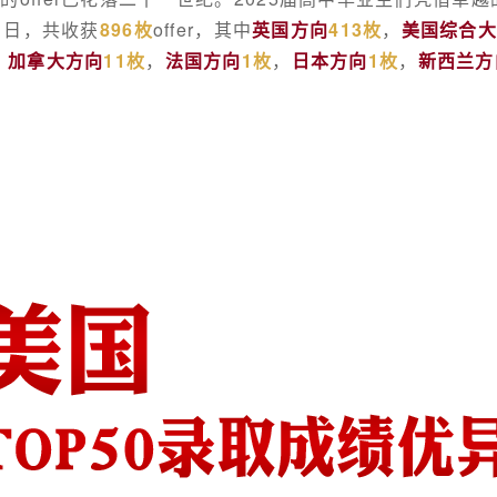
1日，共收获
896枚
offer，其中
英国方向
413枚
，
美国综合
，
加拿大方向
11枚
，
法国方向
1枚
，
日本方向
1枚
，
新西兰方