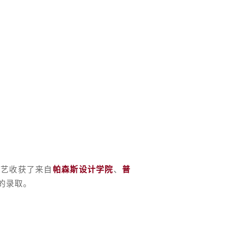
才艺收获了来自
帕森斯设计学院
、
普
的录取。