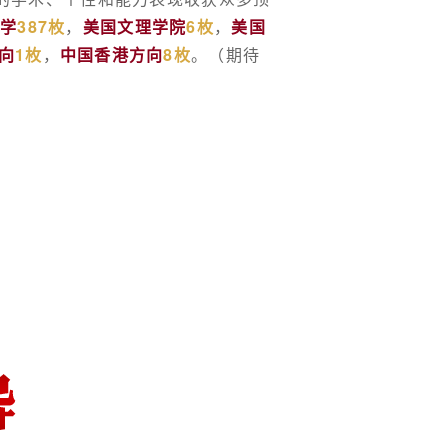
大学
387枚
，
美国文理学院
6枚
，
美国
向
1枚
，
中国香港方向
8枚
。（期待