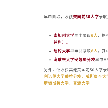
早申阶段，收获
美国前30大学
录取
南加州大学
早申录取
6人
，据
并列）。
纽约大学
早申共录取
8人
。其
密歇根大学安娜堡分校
早申E
另外，还收获其他美国前50大学录
利诺伊大学香槟分校、威斯康辛大
罗切斯特大学、普渡大学
。