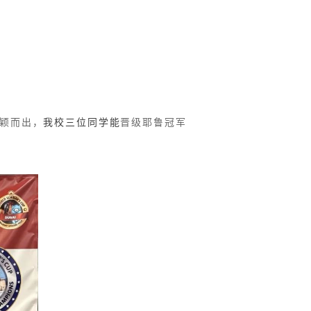
脱颖而出，
我校三位同学能
晋级耶鲁冠军