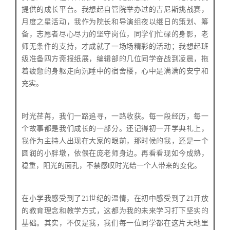
提供的成长平台。
我想起自管院举办过的吉尼斯挑战赛，
月度之星活动，我作为院长和导演组夜以继日的策划、筹
备，志愿者尽心尽力的坚守岗位，同学们忙碌的身影，老
师无条件的支持，才成就了一场场精彩的活动；
我想起班
级准备四方斋报纸展，编辑部的几位同学奋战到凌晨，拖
着疲惫的身躯走向沉睡中的宿舍楼，心中是满满的安宁和
充实。
时光荏苒，我们一路追寻，一路收获。每一段经历，每一
个故事都是我们成长的一部分。还记得初一开学典礼上，
我作为主持人出现在大家的眼前，那时候的我，还是一个
圆润的小胖墩，依偎在庞老师身边。再看看现如今成熟，
稳重，阳光的面孔，不禁感叹时光给一个人带来的变化。
在小学我感受到了21世纪的温情，在初中感受到了21开放
的教育理念和教学方式，这都为我的未来学习打下坚实的
基础。其实，不仅是我，我们每一位同学都在这片天地里