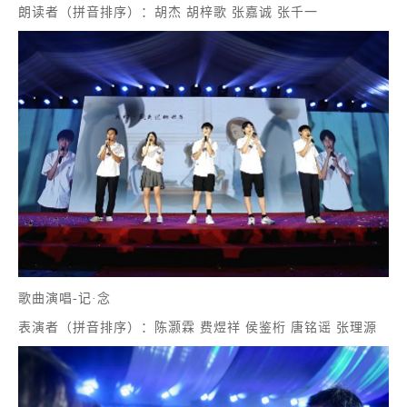
朗读者（拼音排序）：胡杰 胡梓歌 张嘉诚 张千一
歌曲演唱-记·念
表演者（拼音排序）：陈灏霖 费煜祥 侯鉴桁 唐铭谣 张理源