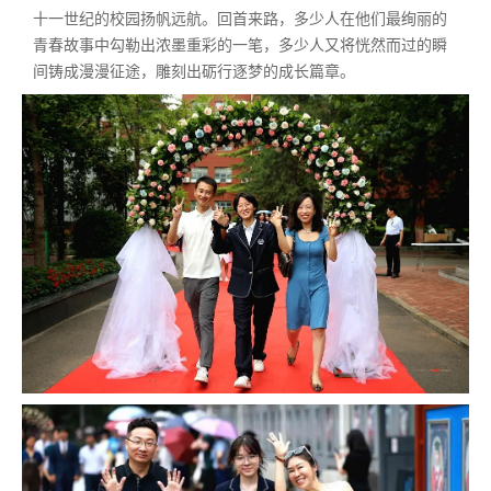
十一世纪的校园扬帆远航。回首来路，多少人在他们最绚丽的
青春故事中勾勒出浓墨重彩的一笔，多少人又将恍然而过的瞬
间铸成漫漫征途，雕刻出砺行逐梦的成长篇章。