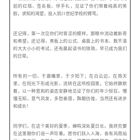
前的红毯、签名板、伴手礼，见证了你们带着纯真的笑
脸，求知的渴望，投入到21世纪学校的臂弯。
还记得，第一次见你们时青涩的模样，那眼中流动着新奇
和希望。
还记得，黑板上的公式、桌面上的书本、数不清
的大大小小的考试，还有晨起读书的琅琅，早已成为我们
的日常。
所有的一切，于晨曦里，于夕阳下；在白云边，在雨天
里，在阳光下形成光影，流转在这所校园里。
它始终静默
着，以一种宽和的姿态安静地见证了你们的年少轻狂，懵
懂无知，意气风发，多愁善感，踟蹰彷徨，当然还有进步
和成长！
同学们，在这个美好的夏季，蝉鸣深处夏日长。我终究要
在这里跟你们说一声珍重。愿你们跃入人海，各有风雨灿