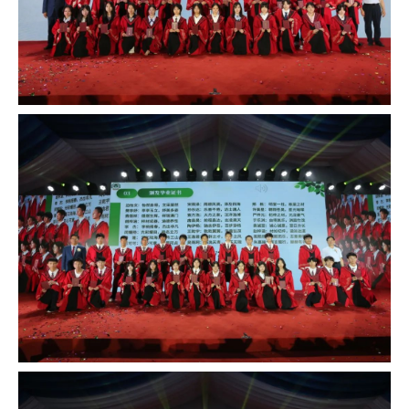
作为校长，我衷心感谢支持孩子成长、支持学校
办学的家长朋友们。因为有你们，孩子们才得以
顺利成长，学校的发展才得以持续向前。我注意
到刚才过来的毕业路上，在众多话语中有这么一
条：还记得父母叮咛的话语吗？那时他们正年
轻。十几年来，你们为孩子们付出了无数的心
血，在座的家长不少已经双鬓飞霜。孩子们，让
我们一起，为自己的父母长辈，送上致敬和感恩
的掌声。
作为校长，我诚挚感谢陪伴孩子们成长的老师
们。三年来，每一位老师全情投入、全心付出，
舍小家顾大家，从早晨到夜晚，从线上到线下，
从教室到宿舍，从学习到生活，孩子成长的记忆
里有你们的守护的身影和不离不弃的陪伴。
我还想感谢即将毕业的孩子们。三年中有幸见证