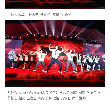
主持人名单：李儒易 侯鉴桁 秦豫申 夏睿
开场舞
we rock the world
人员名单：肖若男 闻熠 闻煜 李儒易 侯
鉴桁 边怡文 王逸君 顾影彤 时欣怡 高羽涵 孙千策 张千一