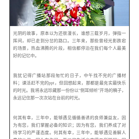
光阴的故事，原本以为还很漫长，谁想三载岁月，弹指一
挥间，却已走到分岔的路口。三年来，那些曾经光影跌宕
的场景，热血沸腾的片段，相信都停泊在我们每个人最美
好的记忆中。
我犹记得广播站那段匆忙的日子，中午找不完的广播材
料；课活赶不完的ppt，但回想起来，那都是最充实最快乐
的时光。我将永远珍藏那一份份以“侧耳倾听”开场的稿子，
永远记住那一次次站在台前的时光。
何其有幸，三年中，能够遇见循循善诱的良师兼益友，因
为有您，我们掌握必备的知识；因为有您，我们养成了对
待学习的严谨态度。
何其有幸，三年中，能够遇见善解人