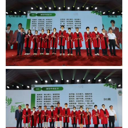
了你们从稚嫩到成熟的蜕变历程。你们牢记“做
豪迈的中国人”的校训，在世纪文化的浸润下绽
放个性，无惧挑战，穿越荆棘，一次次突破自
我。你们知感恩，懂坚持，有担当，带着纯净的
热爱，成长为一个个闪闪发光的自己！
这届毕业典礼的主题是“砺行逐梦，振翮骋怀”，
我想，“砺行”既可以理解为砥砺品行，也就是磨
炼自己的操守和品行，也可以理解为砥砺前行，
也就是经历磨炼，克服困难，不断前进。良好的
品行，不懈的前行，才能干出一番事业。当今世
界，正值百年未有之大变局，中华民族的伟大复
兴靠的是千千万万这个伟大事业的接班人。我希
望，也相信，我们的同学在追求、实现个人理想
的同时，也一定能够为国家、民族的兴旺发达发
一份光，增一分热。