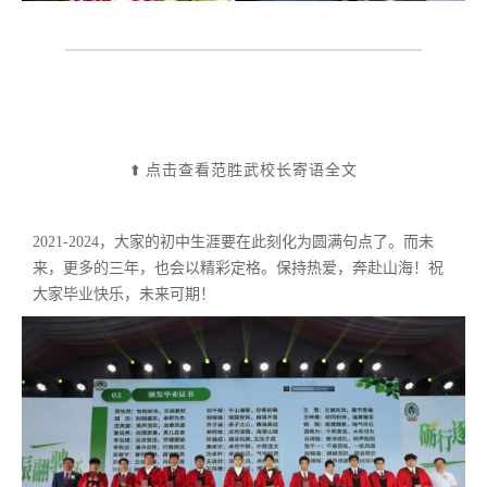
⬆️
点击查看范胜武校长寄语全文
尊敬的各位家长、老师，亲爱的同学们：
大家上午好！今天，我们欢聚一堂，隆重举行
2021-2024，大家的初中生涯要在此刻化为圆满句点了。而未
2024届初三毕业典礼。初中三年，我们同学们经
来，更多的三年，也会以精彩定格。保持热爱，奔赴山海！祝
历了提升体育地位的中考体育改革，我们同学们
大家毕业快乐，未来可期！
也是生物、地理、化学、历史考试分数纳入中考
的最后一届，我们还赶上了学校多样化上升通道
的革新，也体味到包括英语包班在内的课程优化
的滋味。别样的初中生活，别样的经历和收获。
今天，我们相聚一起，以这场毕业盛典，结束初
中生活，为新的人生征程拉开帷幕。