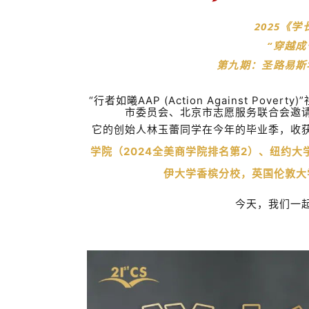
2025《
“穿越成
第九期：圣路易斯
“行者如曦
AAP (Action Against Poverty)
市委员会、北京市志愿服务联合会邀
它的创始人林玉蕾同学在今年的毕业季，收
学院（
2024
全美商学院排名第
2
）、纽约大
伊大学香槟分校，英国伦敦大
今天，我们一