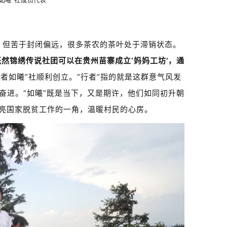
者如曦”社成员代表
，但苦于封闭偏远，很多茶农的茶叶处于滞销状态。
既然锦绣传说社团可以在贵州苗寨成立‘妈妈工坊’，通
行者如曦”社顺利创立。“行者”指的就是这群意气风发
奋进。“如曦”既是当下，又是期许，他们如同初升朝
亮国家脱贫工作的一角，温暖村民的心房。