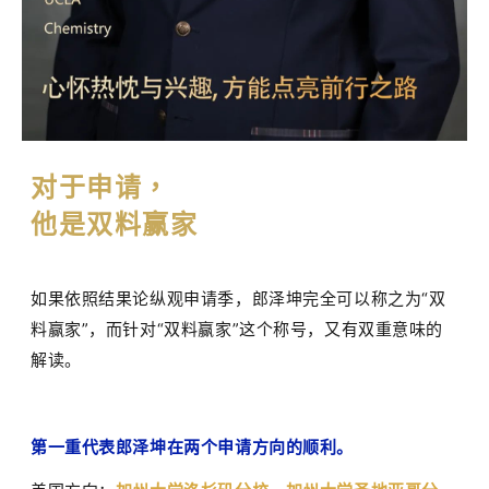
对于申请，
他是双料赢家
如果依照结果论纵观申请季，郎泽坤完全可以称之为
“
双
料赢家
”
，而针对
“
双料赢家
”
这个
称号
，又有双重意味的
解读。
第一重代表郎泽坤在两个申请方向的顺利。