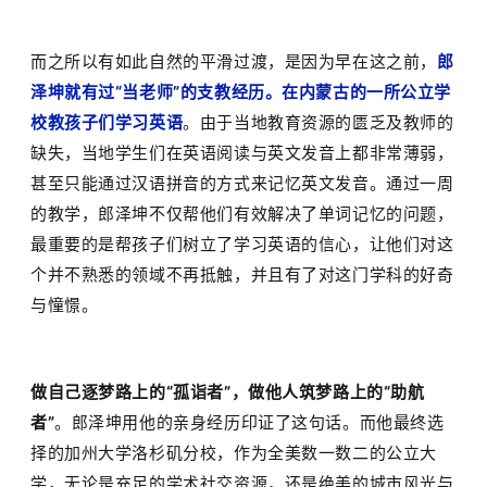
而之所以有如此自然的平滑过渡，是因为早在这之前，
郎
泽坤就有过
“
当老师
”
的支教经历。在内蒙古的一所公立学
校教孩子们学习英语
。由于当地教育资源的匮乏及教师的
缺失，当地学生们在英语阅读与英文发音上都非常薄弱，
甚至只能通过汉语拼音的方式来记忆英文发音。通过一周
的教学，郎泽坤不仅帮他们有效解决了单词记忆的问题，
最重要的是帮孩子们树立了学习英语的信心，让他们对这
个并不熟悉的领域不再抵触，并且有了对这门学科的好奇
与憧憬。
做自己逐梦路上的
“
孤诣者
”
，做他人筑梦路上的
“
助航
者
”
。郎泽坤用他的亲身经历印证了这句话。而他最终选
择的加州大学洛杉矶分校，作为全美数一数二的公立大
学，无论是充足的学术社交资源，还是绝美的城市风光与