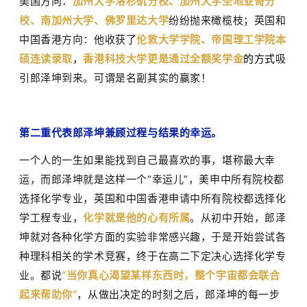
美国方向：
加州大学洛杉矶分校、加州大学圣地亚哥分
校、南加州大学、佛罗里达大学
纷纷抛来橄榄枝；英国和
中国香港方向：他收获了
伦敦大学学院、帝国理工学院本
硕连读录取
，
香港科技大学更是通过全额奖学金
的方式
吸
引郎泽坤到来。可谓是名副其实的赢家！
第二重代表郎泽坤兼顾过程与结果的幸运。
一个人的一生如果能找到自己最喜欢的事，堪称最大幸
运，而郎泽坤就是这样一个
“
幸运儿
”
，美申中所有院校都
选择化学专业，英国和中国香港申请中所有院校都选择化
学工程专业，
化学就是他的心有所属
。从初中开始，郎泽
坤就对各种化学方面的实验非常感兴趣，于是开始尝试各
种理科相关的学术竞赛，终于在高二下定决心选择化学专
业。都说
“
当你真心渴望某样东西时，整个宇宙都会联合
起来帮助你
”
，从做出决定的时刻之后，郎泽坤的每一步