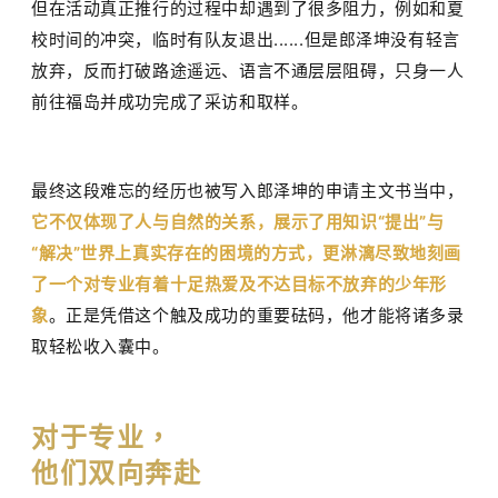
但在活动真正推行的过程中却遇到了很多阻力，例如和夏
校时间的冲突，临时有队友退出
......
但是郎泽坤没有轻言
放弃，反而打破路途遥远、语言不通层层阻碍，只身一人
前往福岛并成功完成了采访和取样。
最终这段难忘的经历也被写入郎泽坤的申请主文书当中，
它不仅体现了人与自然的关系，展示了用知识
“
提出
”
与
“
解决
”
世界上真实存在的困境的方式，更淋漓尽致地刻画
了一个对专业有着十足热爱及不达目标不放弃的少年形
象
。正是凭借这个触及成功的重要砝码，他才能将诸多录
取轻松收入囊中。
对于专业，
他们双向奔赴