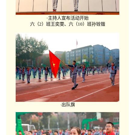
·主持人宣布活动开始
六（2）班王奕雯、六（10）班孙铨锴
·
出队旗